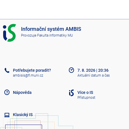
I
Informační systém AMBIS
S
Provozuje
Fakulta informatiky MU
A
M
B
I
S
Potřebujete poradit?
7. 8. 2026
|
20:36
ambisis@fi.muni.cz
Aktuální datum a čas
Nápověda
Více o IS
Přístupnost
Klasický IS