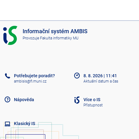
I
Informační systém AMBIS
S
Provozuje
Fakulta informatiky MU
A
M
B
I
S
Potřebujete poradit?
8. 8. 2026
|
11:41
ambisis@fi.muni.cz
Aktuální datum a čas
Nápověda
Více o IS
Přístupnost
Klasický IS