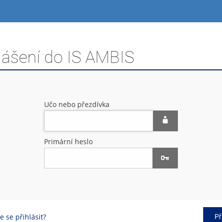
lášení do IS AMBIS
Učo nebo přezdívka
Primární heslo
 se přihlásit?
Př