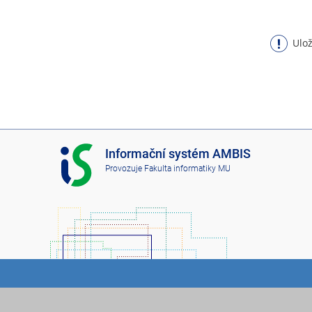
Ulož
I
Informační systém AMBIS
S
Provozuje
Fakulta informatiky MU
A
M
B
I
S