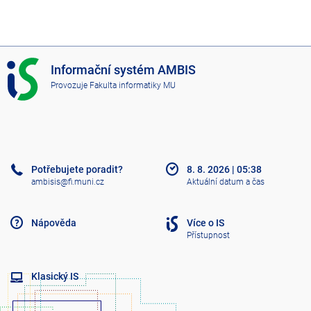
I
Informační systém AMBIS
S
Provozuje
Fakulta informatiky MU
A
M
B
I
S
Potřebujete poradit?
8. 8. 2026
|
05:38
ambisis@fi.muni.cz
Aktuální datum a čas
Nápověda
Více o IS
Přístupnost
Klasický IS