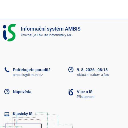
I
Informační systém AMBIS
S
Provozuje
Fakulta informatiky MU
A
M
B
I
S
Potřebujete poradit?
9. 8. 2026
|
08:18
ambisis@fi.muni.cz
Aktuální datum a čas
Nápověda
Více o IS
Přístupnost
Klasický IS