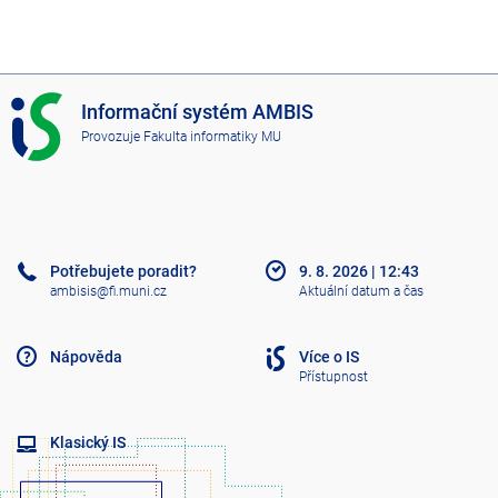
I
Informační systém AMBIS
S
Provozuje
Fakulta informatiky MU
A
M
B
I
S
Potřebujete poradit?
9. 8. 2026
|
12:43
ambisis@fi.muni.cz
Aktuální datum a čas
Nápověda
Více o IS
Přístupnost
Klasický IS