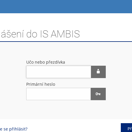
lášení do IS AMBIS
Učo nebo přezdívka
Primární heslo
 se přihlásit?
Př