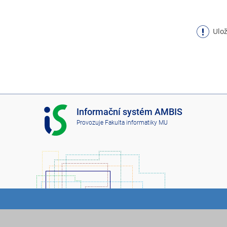
Ulož
I
Informační systém AMBIS
S
Provozuje
Fakulta informatiky MU
A
M
B
I
S