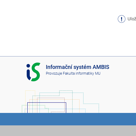
Ulož
I
Informační systém AMBIS
S
Provozuje
Fakulta informatiky MU
A
M
B
I
S