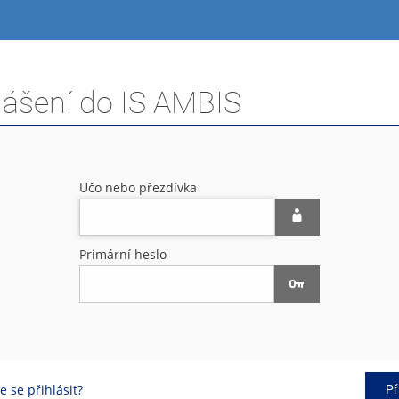
lášení do IS AMBIS
Učo nebo přezdívka
Primární heslo
 se přihlásit?
Př