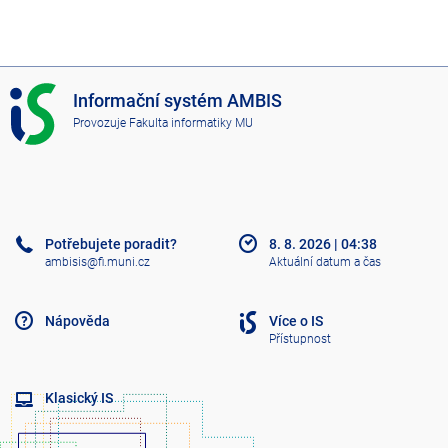
I
Informační systém AMBIS
S
Provozuje
Fakulta informatiky MU
A
M
B
I
S
Potřebujete poradit?
8. 8. 2026
|
04:38
ambisis@fi.muni.cz
Aktuální datum a čas
Nápověda
Více o IS
Přístupnost
Klasický IS