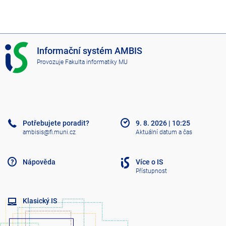
I
Informační systém AMBIS
S
Provozuje
Fakulta informatiky MU
A
M
B
I
S
Potřebujete poradit?
9. 8. 2026
|
10:25
ambisis@fi.muni.cz
Aktuální datum a čas
Nápověda
Více o IS
Přístupnost
Klasický IS