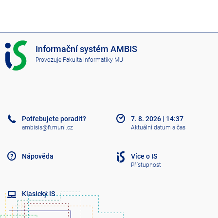
I
Informační systém AMBIS
S
Provozuje
Fakulta informatiky MU
A
M
B
I
S
Potřebujete poradit?
7. 8. 2026
|
14:37
ambisis@fi.muni.cz
Aktuální datum a čas
Nápověda
Více o IS
Přístupnost
Klasický IS