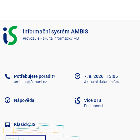
I
Informační systém AMBIS
S
Provozuje
Fakulta informatiky MU
A
M
B
I
S
Potřebujete poradit?
7. 8. 2026
|
13:05
ambisis@fi.muni.cz
Aktuální datum a čas
Nápověda
Více o IS
Přístupnost
Klasický IS