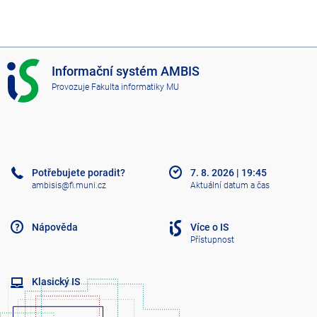
I
Informační systém AMBIS
S
Provozuje
Fakulta informatiky MU
A
M
B
I
S
Potřebujete poradit?
7. 8. 2026
|
19:45
ambisis@fi.muni.cz
Aktuální datum a čas
Nápověda
Více o IS
Přístupnost
Klasický IS