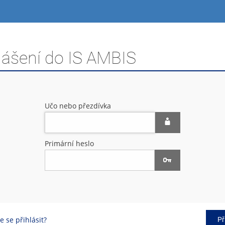
lášení do IS AMBIS
Učo nebo přezdívka
Primární heslo
 se přihlásit?
Př