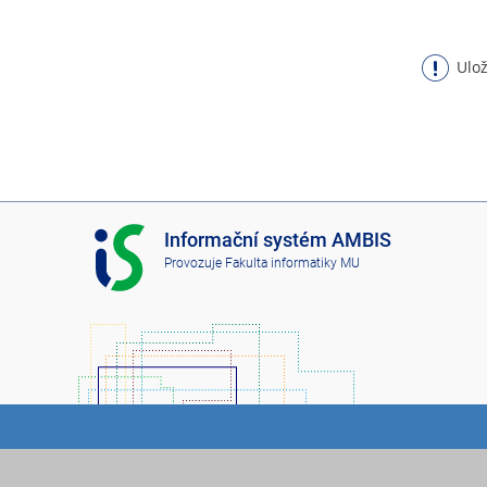
Ulož
I
Informační systém AMBIS
S
Provozuje
Fakulta informatiky MU
A
M
B
I
S