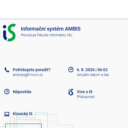
I
Informační systém AMBIS
S
Provozuje
Fakulta informatiky MU
A
M
B
I
S
Potřebujete poradit?
6. 8. 2026
|
06:02
ambisis@fi.muni.cz
Aktuální datum a čas
Nápověda
Více o IS
Přístupnost
Klasický IS