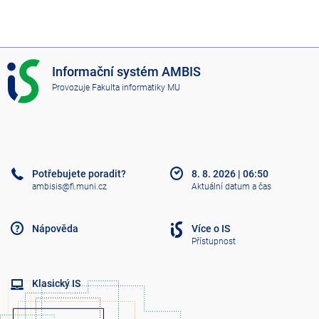
I
Informační systém AMBIS
S
Provozuje
Fakulta informatiky MU
A
M
B
I
S
Potřebujete poradit?
8. 8. 2026
|
06:50
ambisis@fi.muni.cz
Aktuální datum a čas
Nápověda
Více o IS
Přístupnost
Klasický IS