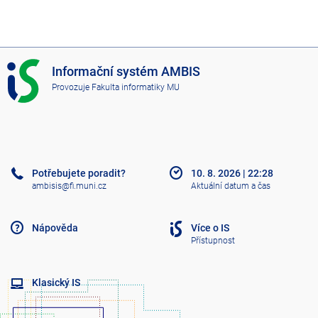
I
Informační systém AMBIS
S
Provozuje
Fakulta informatiky MU
A
M
B
I
S
Potřebujete poradit?
10. 8. 2026
|
22:28
ambisis@fi.muni.cz
Aktuální datum a čas
Nápověda
Více o IS
Přístupnost
Klasický IS