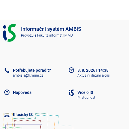
I
Informační systém AMBIS
S
Provozuje
Fakulta informatiky MU
A
M
B
I
S
Potřebujete poradit?
8. 8. 2026
|
14:38
ambisis@fi.muni.cz
Aktuální datum a čas
Nápověda
Více o IS
Přístupnost
Klasický IS