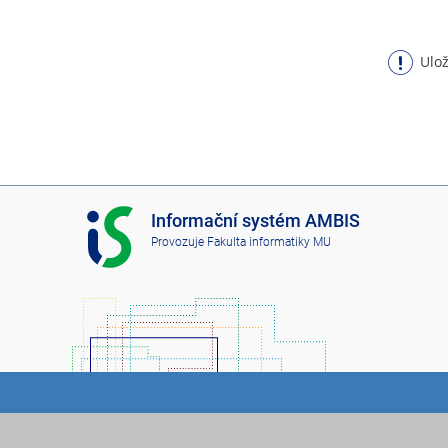
Ulož
I
Informační systém AMBIS
S
Provozuje
Fakulta informatiky MU
A
M
B
I
S