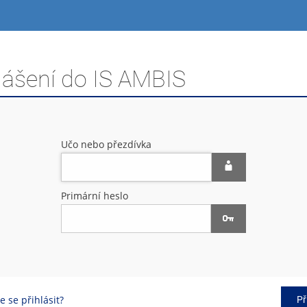
lášení do IS AMBIS
Učo nebo přezdívka
Primární heslo
 se přihlásit?
Př