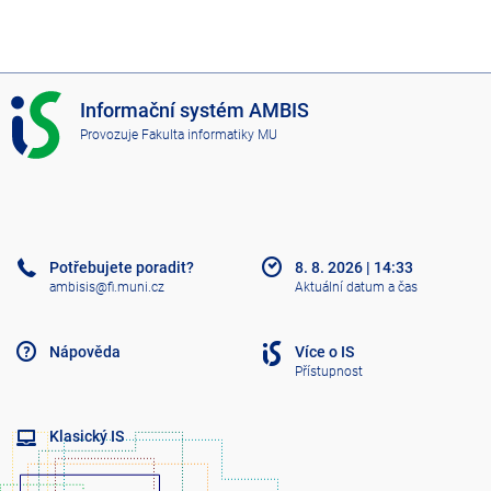
I
Informační systém AMBIS
S
Provozuje
Fakulta informatiky MU
A
M
B
I
S
Potřebujete poradit?
8. 8. 2026
|
14:33
ambisis@fi.muni.cz
Aktuální datum a čas
Nápověda
Více o IS
Přístupnost
Klasický IS