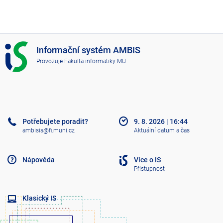
I
Informační systém AMBIS
S
Provozuje
Fakulta informatiky MU
A
M
B
I
S
Potřebujete poradit?
9. 8. 2026
|
16:44
ambisis@fi.muni.cz
Aktuální datum a čas
Nápověda
Více o IS
Přístupnost
Klasický IS