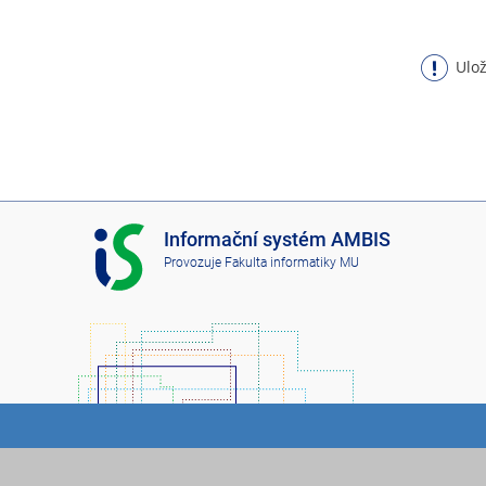
Ulož
I
Informační systém AMBIS
S
Provozuje
Fakulta informatiky MU
A
M
B
I
S