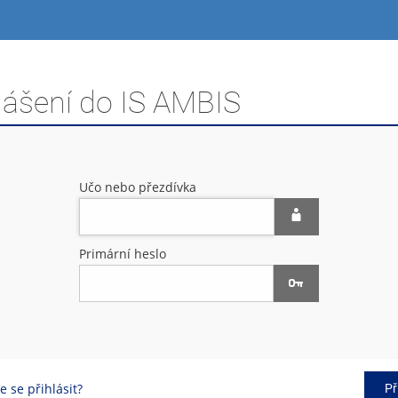
lášení do IS AMBIS
Učo nebo přezdívka
Primární heslo
 se přihlásit?
Př