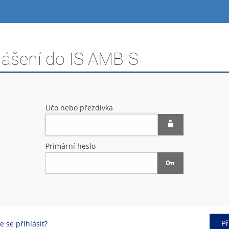
lášení do IS AMBIS
Učo nebo přezdívka
Primární heslo
 se přihlásit?
Př