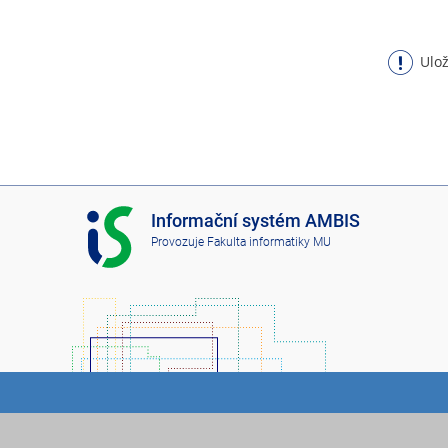
Ulož
I
Informační systém AMBIS
S
Provozuje
Fakulta informatiky MU
A
M
B
I
S