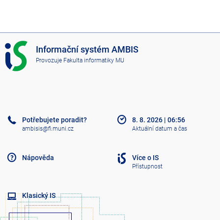
I
Informační systém AMBIS
S
Provozuje
Fakulta informatiky MU
A
M
B
I
S
Potřebujete poradit?
8. 8. 2026
|
06:56
ambisis@fi.muni.cz
Aktuální datum a čas
Nápověda
Více o IS
Přístupnost
Klasický IS