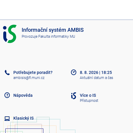
I
Informační systém AMBIS
S
Provozuje
Fakulta informatiky MU
A
M
B
I
S
Potřebujete poradit?
8. 8. 2026
|
18:25
ambisis@fi.muni.cz
Aktuální datum a čas
Nápověda
Více o IS
Přístupnost
Klasický IS