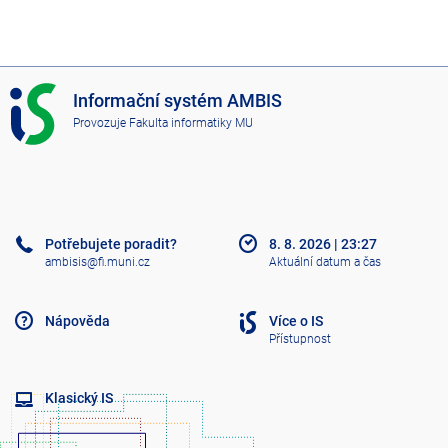
I
Informační systém AMBIS
S
Provozuje
Fakulta informatiky MU
A
M
B
I
S
Potřebujete poradit?
8. 8. 2026
|
23:27
ambisis@fi.muni.cz
Aktuální datum a čas
Nápověda
Více o IS
Přístupnost
Klasický IS