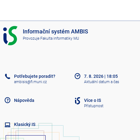
I
Informační systém AMBIS
S
Provozuje
Fakulta informatiky MU
A
M
B
I
S
Potřebujete poradit?
7. 8. 2026
|
18:05
ambisis@fi.muni.cz
Aktuální datum a čas
Nápověda
Více o IS
Přístupnost
Klasický IS