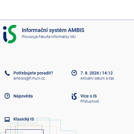
I
Informační systém AMBIS
S
Provozuje
Fakulta informatiky MU
A
M
B
I
S
Potřebujete poradit?
7. 8. 2026
|
14:12
ambisis@fi.muni.cz
Aktuální datum a čas
Nápověda
Více o IS
Přístupnost
Klasický IS