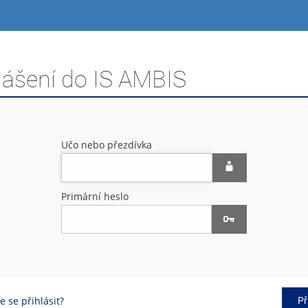
lášení do IS AMBIS
Učo nebo přezdívka
Primární heslo
 se přihlásit?
Př