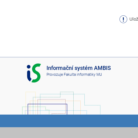
Ulož
I
Informační systém AMBIS
S
Provozuje
Fakulta informatiky MU
A
M
B
I
S