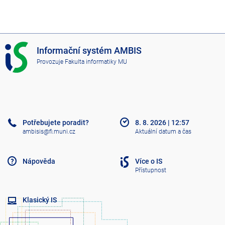
I
Informační systém AMBIS
S
Provozuje
Fakulta informatiky MU
A
M
B
I
S
Potřebujete poradit?
8. 8. 2026
|
12:57
ambisis@fi.muni.cz
Aktuální datum a čas
Nápověda
Více o IS
Přístupnost
Klasický IS