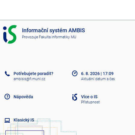
I
Informační systém AMBIS
S
Provozuje
Fakulta informatiky MU
A
M
B
I
S
Potřebujete poradit?
6. 8. 2026
|
17:09
ambisis@fi.muni.cz
Aktuální datum a čas
Nápověda
Více o IS
Přístupnost
Klasický IS