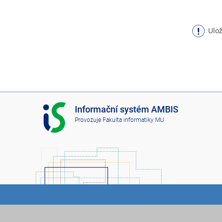
Ulož
I
Informační systém AMBIS
S
Provozuje
Fakulta informatiky MU
A
M
B
I
S