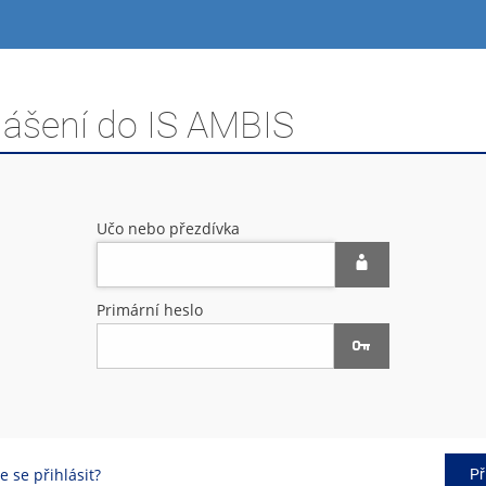
lášení do IS AMBIS
Učo nebo přezdívka
Primární heslo
 se přihlásit?
Př