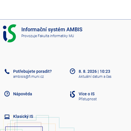
I
Informační systém AMBIS
S
Provozuje
Fakulta informatiky MU
A
M
B
I
S
Potřebujete poradit?
8. 8. 2026
|
10:23
ambisis@fi.muni.cz
Aktuální datum a čas
Nápověda
Více o IS
Přístupnost
Klasický IS