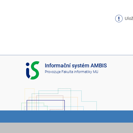
Ulož
I
Informační systém AMBIS
S
Provozuje
Fakulta informatiky MU
A
M
B
I
S