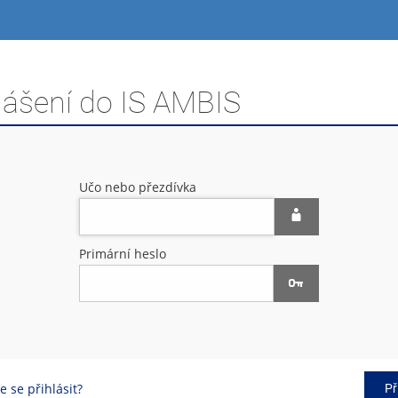
lášení do IS AMBIS
Učo nebo přezdívka
Primární heslo
 se přihlásit?
Př