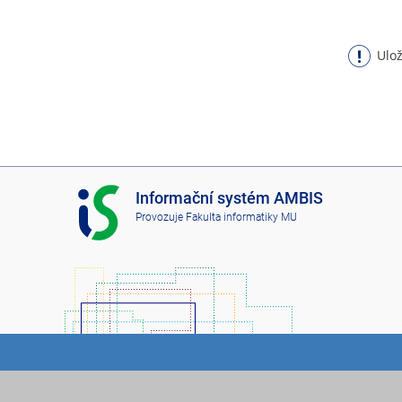
Ulož
I
Informační systém AMBIS
S
Provozuje
Fakulta informatiky MU
A
M
B
I
S