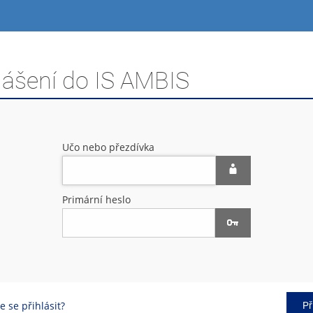
lášení do IS AMBIS
Učo nebo přezdívka
Primární heslo
 se přihlásit?
Př