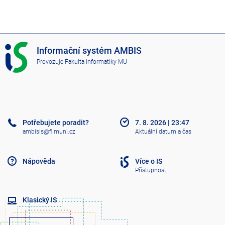
I
Informační systém AMBIS
S
Provozuje
Fakulta informatiky MU
A
M
B
I
S
Potřebujete poradit?
7. 8. 2026
|
23:47
ambisis@fi.muni.cz
Aktuální datum a čas
Nápověda
Více o IS
Přístupnost
Klasický IS