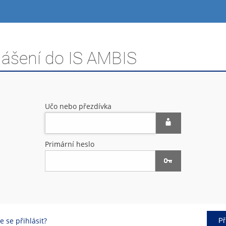
lášení do IS AMBIS
Učo nebo přezdívka
Primární heslo
 se přihlásit?
Př