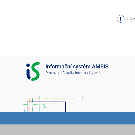
Ulož
I
Informační systém AMBIS
S
Provozuje
Fakulta informatiky MU
A
M
B
I
S