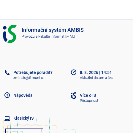
I
Informační systém AMBIS
S
Provozuje
Fakulta informatiky MU
A
M
B
I
S
Potřebujete poradit?
8. 8. 2026
|
14:51
ambisis@fi.muni.cz
Aktuální datum a čas
Nápověda
Více o IS
Přístupnost
Klasický IS