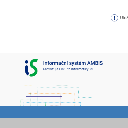
Ulož
I
Informační systém AMBIS
S
Provozuje
Fakulta informatiky MU
A
M
B
I
S