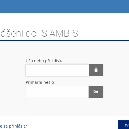
lášení do IS AMBIS
Učo nebo přezdívka
Primární heslo
 se přihlásit?
Př