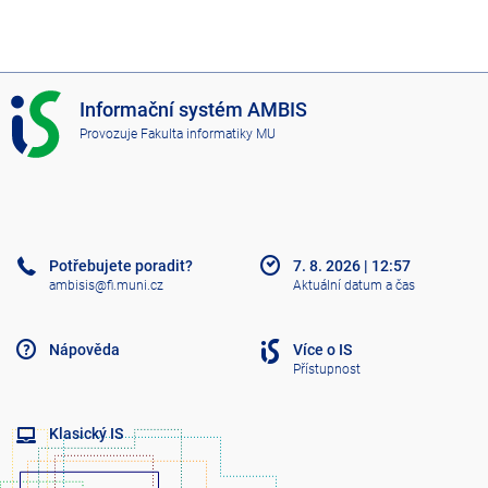
I
Informační systém AMBIS
S
Provozuje
Fakulta informatiky MU
A
M
B
I
S
Potřebujete poradit?
7. 8. 2026
|
12:57
ambisis@fi.muni.cz
Aktuální datum a čas
Nápověda
Více o IS
Přístupnost
Klasický IS