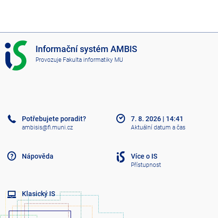
I
Informační systém AMBIS
S
Provozuje
Fakulta informatiky MU
A
M
B
I
S
Potřebujete poradit?
7. 8. 2026
|
14:41
ambisis@fi.muni.cz
Aktuální datum a čas
Nápověda
Více o IS
Přístupnost
Klasický IS