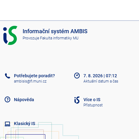
I
Informační systém AMBIS
S
Provozuje
Fakulta informatiky MU
A
M
B
I
S
Potřebujete poradit?
7. 8. 2026
|
07:12
ambisis@fi.muni.cz
Aktuální datum a čas
Nápověda
Více o IS
Přístupnost
Klasický IS