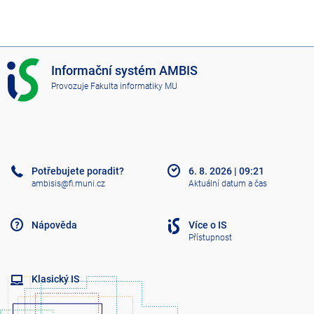
I
Informační systém AMBIS
S
Provozuje
Fakulta informatiky MU
A
M
B
I
S
Potřebujete poradit?
6. 8. 2026
|
09:21
ambisis@fi.muni.cz
Aktuální datum a čas
Nápověda
Více o IS
Přístupnost
Klasický IS