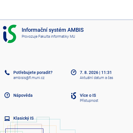
I
Informační systém AMBIS
S
Provozuje
Fakulta informatiky MU
A
M
B
I
S
Potřebujete poradit?
7. 8. 2026
|
11:31
ambisis@fi.muni.cz
Aktuální datum a čas
Nápověda
Více o IS
Přístupnost
Klasický IS