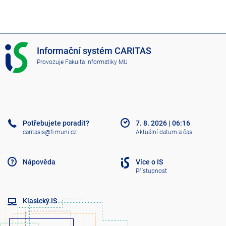
I
Informační systém CARITAS
S
Provozuje
Fakulta informatiky MU
C
A
R
I
T
A
Potřebujete poradit?
7. 8. 2026
|
06:16
S
caritasis@fi.muni.cz
Aktuální datum a čas
Nápověda
Více o IS
Přístupnost
Klasický IS