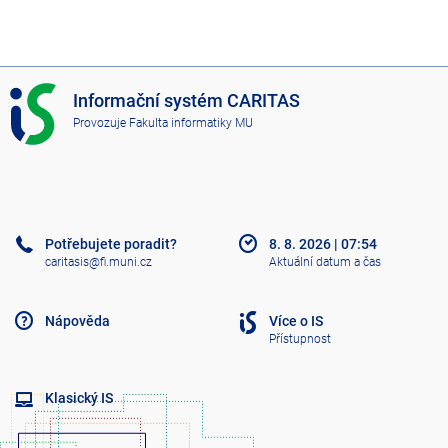
I
Informační systém CARITAS
S
Provozuje
Fakulta informatiky MU
C
A
R
I
T
A
Potřebujete poradit?
8. 8. 2026
|
07:54
S
caritasis@fi.muni.cz
Aktuální datum a čas
Nápověda
Více o IS
Přístupnost
Klasický IS