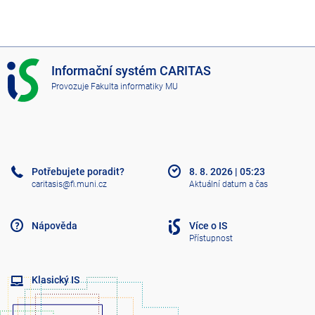
I
Informační systém CARITAS
S
Provozuje
Fakulta informatiky MU
C
A
R
I
T
A
Potřebujete poradit?
8. 8. 2026
|
05:23
S
caritasis@fi.muni.cz
Aktuální datum a čas
Nápověda
Více o IS
Přístupnost
Klasický IS