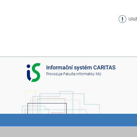
Ulož
I
Informační systém CARITAS
S
Provozuje
Fakulta informatiky MU
C
A
R
I
T
A
S