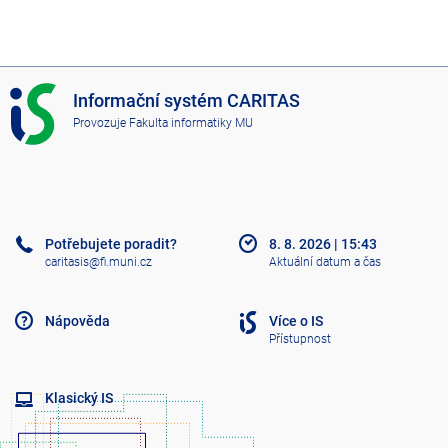
I
Informační systém CARITAS
S
Provozuje
Fakulta informatiky MU
C
A
R
I
T
A
Potřebujete poradit?
8. 8. 2026
|
15:43
S
caritasis@fi.muni.cz
Aktuální datum a čas
Nápověda
Více o IS
Přístupnost
Klasický IS