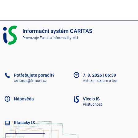
I
Informační systém CARITAS
S
Provozuje
Fakulta informatiky MU
C
A
R
I
T
A
Potřebujete poradit?
7. 8. 2026
|
06:39
S
caritasis@fi.muni.cz
Aktuální datum a čas
Nápověda
Více o IS
Přístupnost
Klasický IS